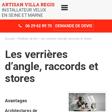
Skip
ARTISAN VILLA REGIS
to
INSTALLATEUR VELUX
content
EN SEINE ET MARNE
06 29 62 89 70
DEMANDE DE DEVIS
Accueil
>
Fenêtres de toit
> Les verrières d’angle, raccords et stores
Les verrières
d’angle, raccords et
stores
Avantages
Architectures de