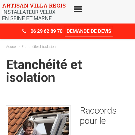
Skip
ARTISAN VILLA REGIS
to
INSTALLATEUR VELUX
content
EN SEINE ET MARNE
06 29 62 89 70
DEMANDE DE DEVIS
Accueil
> Etanchéité et isolation
Etanchéité et
isolation
Raccords
pour le