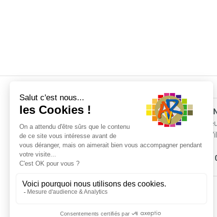
ARTISAN
8 rue Ne
77410 Vil
Bureau :
ARTISAN VILLA REGIS
INSTALLATEUR VELUX
Mentions légales