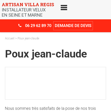
Skip
ARTISAN VILLA REGIS
to
INSTALLATEUR VELUX
content
EN SEINE ET MARNE
06 29 62 89 70
DEMANDE DE DEVIS
Accueil
> Poux jean-claude
Poux jean-claude
Crédit d’impôt
-30%
Nous sommes très satisfaits de la pose de nos trois