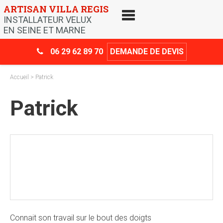
Skip
ARTISAN VILLA REGIS
to
INSTALLATEUR VELUX
content
EN SEINE ET MARNE
06 29 62 89 70
DEMANDE DE DEVIS
Accueil
> Patrick
Patrick
Crédit d’impôt
-30%
Connait son travail sur le bout des doigts