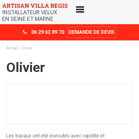
Skip
ARTISAN VILLA REGIS
to
INSTALLATEUR VELUX
content
EN SEINE ET MARNE
06 29 62 89 70
DEMANDE DE DEVIS
Accueil
> Olivier
Olivier
Crédit d’impôt
-30%
Les travaux ont été exécutés avec rapidité et