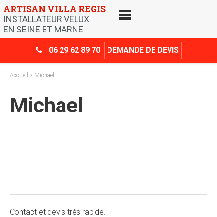
Skip
ARTISAN VILLA REGIS
to
INSTALLATEUR VELUX
content
EN SEINE ET MARNE
06 29 62 89 70
DEMANDE DE DEVIS
Accueil
> Michael
Michael
Crédit d’impôt
-30%
Contact et devis très rapide.