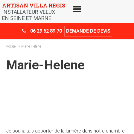
Skip
ARTISAN VILLA REGIS
to
INSTALLATEUR VELUX
content
EN SEINE ET MARNE
06 29 62 89 70
DEMANDE DE DEVIS
Accueil
> Marie-Helene
Marie-Helene
Crédit d’impôt
-30%
Je souhaitais apporter de la lumière dans notre chambre