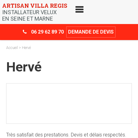
Skip
ARTISAN VILLA REGIS
to
INSTALLATEUR VELUX
content
EN SEINE ET MARNE
06 29 62 89 70
DEMANDE DE DEVIS
Accueil
> Hervé
Hervé
Crédit d’impôt
-30%
Très satisfait des prestations. Devis et délais respectés.