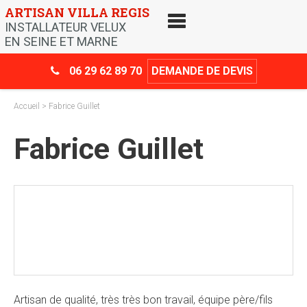
Skip
ARTISAN VILLA REGIS
to
INSTALLATEUR VELUX
content
EN SEINE ET MARNE
06 29 62 89 70
DEMANDE DE DEVIS
Accueil
> Fabrice Guillet
Fabrice Guillet
Crédit d’impôt
-30%
Artisan de qualité, très très bon travail, équipe père/fils