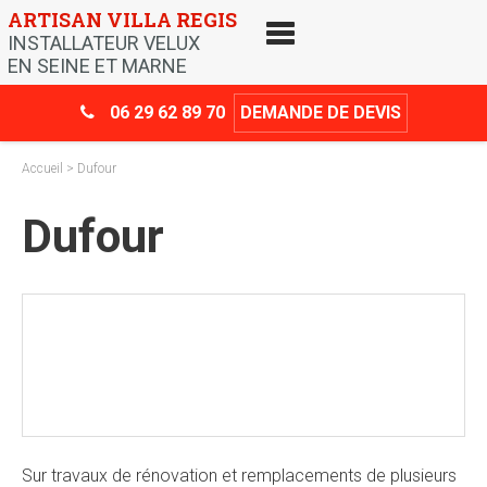
Skip
ARTISAN VILLA REGIS
to
INSTALLATEUR VELUX
content
EN SEINE ET MARNE
06 29 62 89 70
DEMANDE DE DEVIS
Accueil
> Dufour
Dufour
Crédit d’impôt
-30%
Sur travaux de rénovation et remplacements de plusieurs