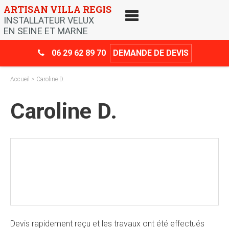
Skip
ARTISAN VILLA REGIS
to
INSTALLATEUR VELUX
content
EN SEINE ET MARNE
06 29 62 89 70
DEMANDE DE DEVIS
Accueil
> Caroline D.
Caroline D.
Crédit d’impôt
-30%
Devis rapidement reçu et les travaux ont été effectués