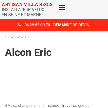
Skip
ARTISAN VILLA REGIS
to
INSTALLATEUR VELUX
content
EN SEINE ET MARNE
06 29 62 89 70
DEMANDE DE DEVIS
Accueil
> Alcon Eric
Alcon Eric
Crédit d’impôt
-30%
4 Velux changés en une matinée. Travail soigné et