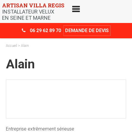
Skip
ARTISAN VILLA REGIS
to
INSTALLATEUR VELUX
content
EN SEINE ET MARNE
06 29 62 89 70
DEMANDE DE DEVIS
Accueil
> Alain
Alain
Crédit d’impôt
-30%
Entreprise extrêmement sérieuse