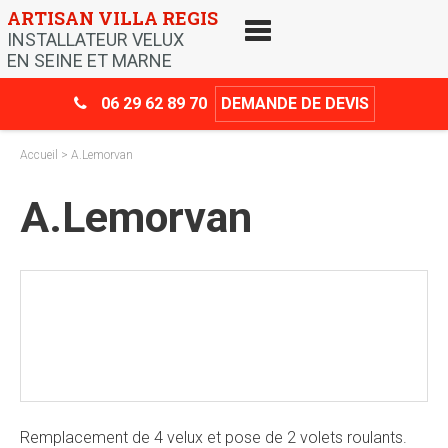
Skip
ARTISAN VILLA REGIS
to
INSTALLATEUR VELUX
content
EN SEINE ET MARNE
06 29 62 89 70
DEMANDE DE DEVIS
Accueil
> A.Lemorvan
A.Lemorvan
Crédit d’impôt
-30%
Remplacement de 4 velux et pose de 2 volets roulants.