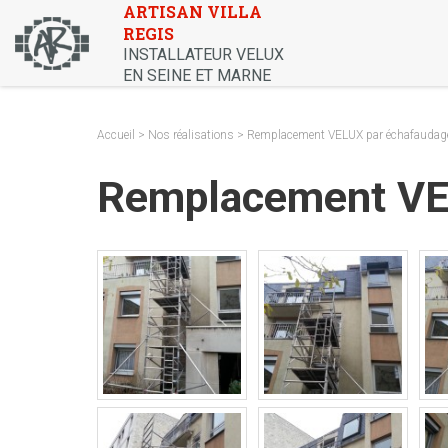
Skip
ARTISAN VILLA
REGIS
to
INSTALLATEUR VELUX
content
EN SEINE ET MARNE
Accueil
>
Nos réalisations
> Remplacement VELUX par échafaudage 
Remplacement VEL