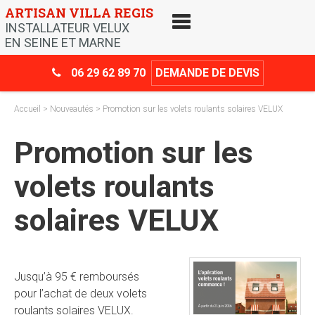
Skip
ARTISAN VILLA REGIS
to
INSTALLATEUR VELUX
content
EN SEINE ET MARNE
06 29 62 89 70
DEMANDE DE DEVIS
Accueil
>
Nouveautés
> Promotion sur les volets roulants solaires VELUX
Promotion sur les
volets roulants
solaires VELUX
Jusqu’à 95 € remboursés
pour l’achat de deux volets
roulants solaires VELUX.