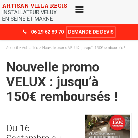
Skip
ARTISAN VILLA REGIS
to
INSTALLATEUR VELUX
content
EN SEINE ET MARNE
06 29 62 89 70
DEMANDE DE DEVIS
Accueil
>
Actualités
> Nouvelle promo VELUX : jusqu’à 150€ remboursés !
Nouvelle promo
VELUX : jusqu’à
150€ remboursés !
Du 16