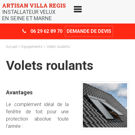
Skip
ARTISAN VILLA REGIS
to
INSTALLATEUR VELUX
content
EN SEINE ET MARNE
06 29 62 89 70
DEMANDE DE DEVIS
Accueil
>
Equipements
> Volets roulants
Volets roulants
Avantages
Le complément idéal de la
fenêtre de toit pour une
protection absolue toute
l’année :