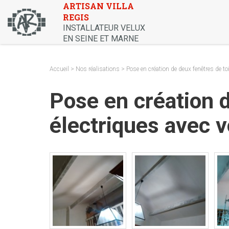
Skip
ARTISAN VILLA
REGIS
to
INSTALLATEUR VELUX
content
EN SEINE ET MARNE
Accueil
>
Nos réalisations
> Pose en création de deux fenêtres de t
Pose en création 
électriques avec v