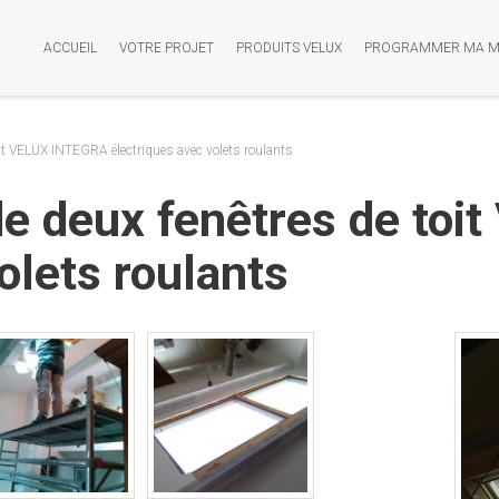
ACCUEIL
VOTRE PROJET
PRODUITS VELUX
PROGRAMMER MA M
oit VELUX INTEGRA électriques avec volets roulants
de deux fenêtres de to
olets roulants