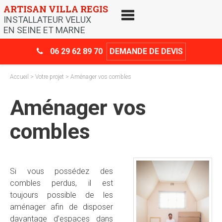
Skip
ARTISAN VILLA REGIS
to
INSTALLATEUR VELUX
content
EN SEINE ET MARNE
06 29 62 89 70
DEMANDE DE DEVIS
Accueil
>
Votre projet
> Aménager vos combles
Aménager vos
combles
Si vous possédez des
combles perdus, il est
toujours possible de les
aménager afin de disposer
davantage d’espaces dans